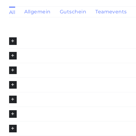
Allgemein
Gutschein
Teamevents
All
Kompensiert ihr euren CO2-Fußabdruck?
Wie groß sind die Holz-Kunstwerke?
Gibt es bei den Holz-Workshops Verpflegung?
Macht ihr Sonderwünsche möglich?
Kommt ihr mit euren Holz-Workshops auch zu uns?
Wieviele Personen können an euren Teamevents t
Sind die Workshop-Gutscheine übertragbar?