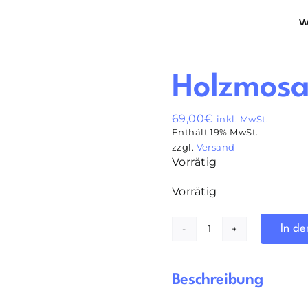
W
Holzmosa
69,00
€
inkl. MwSt.
Enthält 19% MwSt.
zzgl.
Versand
Vorrätig
Vorrätig
In d
Holzmosaik
Kurs
17.05.2023
Beschreibung
Menge